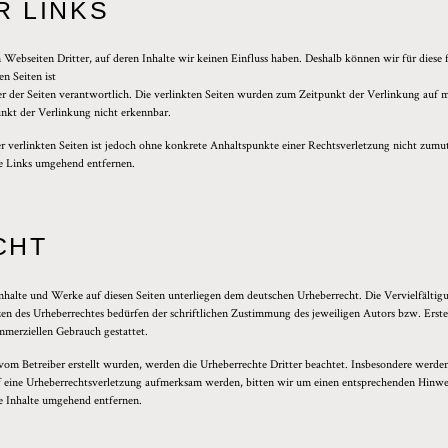
R LINKS
 Webseiten Dritter, auf deren Inhalte wir keinen Einfluss haben. Deshalb können wir für dies
en Seiten ist
iber der Seiten verantwortlich. Die verlinkten Seiten wurden zum Zeitpunkt der Verlinkung auf 
nkt der Verlinkung nicht erkennbar.
er verlinkten Seiten ist jedoch ohne konkrete Anhaltspunkte einer Rechtsverletzung nicht zum
e Links umgehend entfernen.
CHT
 Inhalte und Werke auf diesen Seiten unterliegen dem deutschen Urheberrecht. Die Vervielfälti
n des Urheberrechtes bedürfen der schriftlichen Zustimmung des jeweiligen Autors bzw. Erste
ommerziellen Gebrauch gestattet.
t vom Betreiber erstellt wurden, werden die Urheberrechte Dritter beachtet. Insbesondere werden 
uf eine Urheberrechtsverletzung aufmerksam werden, bitten wir um einen entsprechenden Hinw
e Inhalte umgehend entfernen.