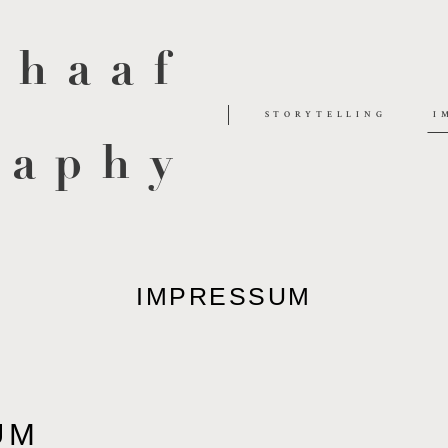
chaaf
STORYTELLING
I
raphy
IMPRESSUM
UM