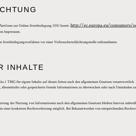
ICHTUNG
http://ec.europa.eu/consumers/o
Plattform zur Online-Streitbeilegung (OS) bereit:
 im Impressum.
 an Streitbeilegungsverfahren vor einer Verbraucherschlichtungsstelle teilzunehmen.
R INHALTE
Abs.1 TMG für eigene Inhalte auf diesen Seiten nach den allgemeinen Gesetzen verantwortlich.
et, übermittelte oder gespeicherte fremde Informationen zu überwachen oder nach Umständen zu 
errung der Nutzung von Informationen nach den allgemeinen Gesetzen bleiben hiervon unberühr
nis einer konkreten Rechtsverletzung möglich. Bei Bekanntwerden von entsprechenden Rechtsv